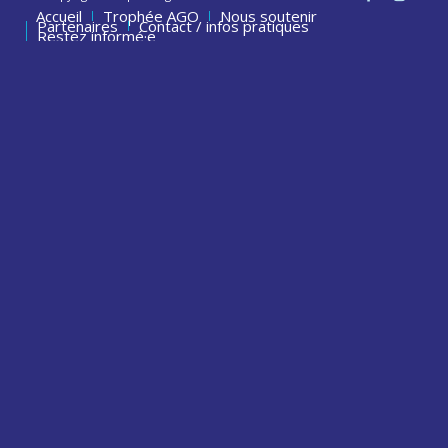
Accueil
Trophée AGO
Nous soutenir
Partenaires
Contact / infos pratiques
Restez informé·e