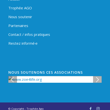
Trophée AGO
Nous soutenir
Partenaires
Contact / infos pratiques
Restez informé·e
NOUS SOUTENONS CES ASSOCIATIONS
t
Suivant
© Copyright - Trophée Ago