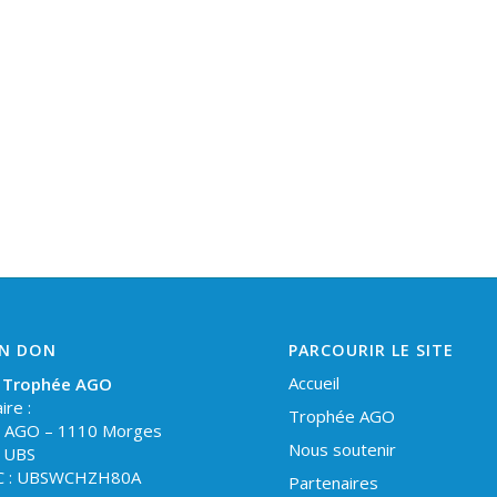
UN DON
PARCOURIR LE SITE
Accueil
 Trophée AGO
ire :
Trophée AGO
 AGO – 1110 Morges
Nous soutenir
: UBS
IC : UBSWCHZH80A
Partenaires