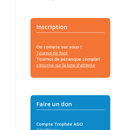
Inscription
On compte sur vous !
Tournoi de foot
Tournoi de pétanque complet
-
s'inscrire sur la liste d'attente
Faire un don
Compte Trophée AGO
Bénéficiaire :