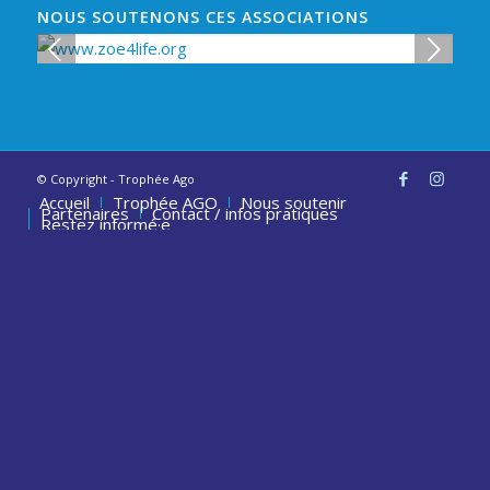
NOUS SOUTENONS CES ASSOCIATIONS
t
Suivant
© Copyright - Trophée Ago
Accueil
Trophée AGO
Nous soutenir
Partenaires
Contact / infos pratiques
Restez informé·e