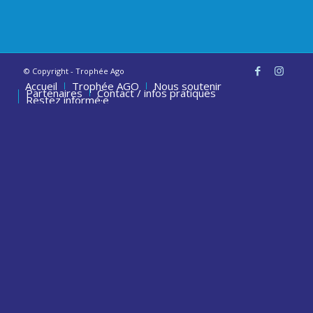
© Copyright - Trophée Ago
Accueil
Trophée AGO
Nous soutenir
Partenaires
Contact / infos pratiques
Restez informé·e